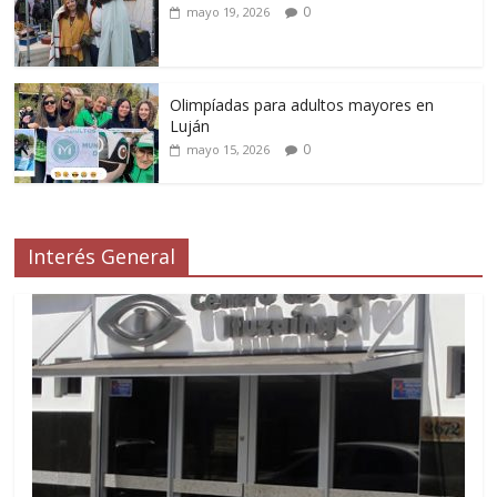
0
mayo 19, 2026
Olimpíadas para adultos mayores en
Luján
0
mayo 15, 2026
Interés General