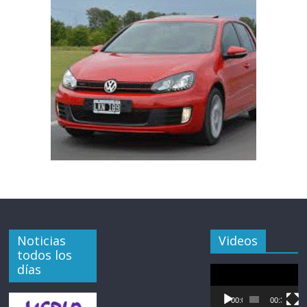
Noticias
Videos
todos los
días
Reproductor
de
vídeo
00:00
00:35