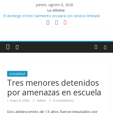
Saltar
jueves, agosto 6, 2026
al
Lo último:
contenido
El domingo el tren Sarmiento circulará con servicio limitado
entre Moreno y Liniers
Fogata de San Pedro y San Pablo
Asesinan a un oficial mayor de la Policía de la Ciudad tras un
intento de robo
Noticias
Ex gendarme prófugo detenido en Libertad
todos
Una por una, las promos de Cuenta DNI en agosto
los
días
Actualidad
Tres menores detenidos
por amenazas en escuela
mayo 8, 2026
admin
0 comentarios
Dos adolescentes de 13 años fueron imputados por