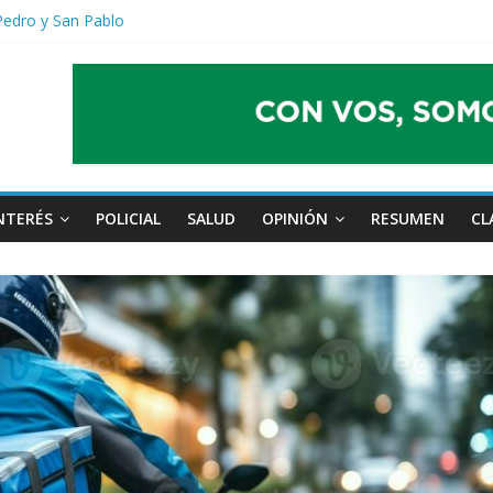
Pedro y San Pablo
lvinas, legado de sangre» se extrenará en Prime Video
da a un pibe que era intensamente buscado en Pontevedra
la praxis al Centro de Ojos Ituzaingó
en Sarmiento circulará con servicio limitado entre Moreno y Liniers
NTERÉS
POLICIAL
SALUD
OPINIÓN
RESUMEN
CL