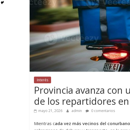
Interés
Provincia avanza con u
de los repartidores e
mayo 21, 2026
admin
0 comentarios
Mientras c
ada vez más vecinos del conurbano 