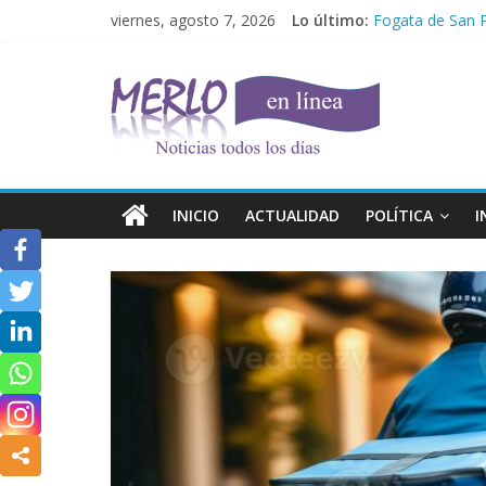
Saltar
viernes, agosto 7, 2026
Lo último:
Fogata de San 
al
La película «Ma
contenido
Hallaron sin vi
Noticias
Condenan por ma
todos
El domingo el tr
los
días
INICIO
ACTUALIDAD
POLÍTICA
I