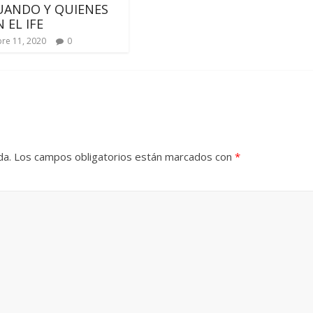
UANDO Y QUIENES
 EL IFE
re 11, 2020
0
da.
Los campos obligatorios están marcados con
*