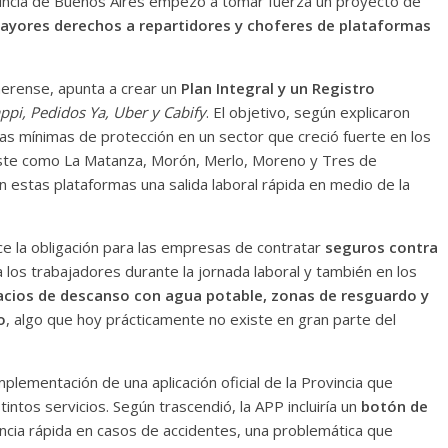
ovincia de Buenos Aires empezó a tomar fuerza un proyecto de
 mayores derechos a repartidores y choferes de plataformas
naerense, apunta a crear un
Plan Integral y un Registro
ppi, Pedidos Ya, Uber y Cabify
. El objetivo, según explicaron
las mínimas de protección en un sector que creció fuerte en los
oeste como La Matanza, Morón, Merlo, Moreno y Tres de
 estas plataformas una salida laboral rápida en medio de la
ce la obligación para las empresas de contratar
seguros contra
 los trabajadores durante la jornada laboral y también en los
acios de descanso con agua potable, zonas de resguardo y
o
, algo que hoy prácticamente no existe en gran parte del
mplementación de una aplicación oficial de la Provincia que
tintos servicios. Según trascendió, la APP incluiría un
botón de
cia rápida en casos de accidentes, una problemática que